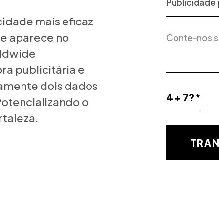
ou
cidade mais eficaz
Serviço
Descrição
de
ue aparece no
do
Interesse
rldwide
projeto
a publicitária e
amente dois dados
4 + 7? *
otencializando o
Resultado
de
taleza.
la
validación
TRAN
matemática