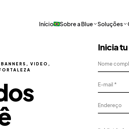
Início
Sobre a Blue
Soluções
Inicia t
Nome
Empresa
 BANNERS, VIDEO,
completo
 FORTALEZA
E-
Telefone
dos
mail
Endereço
Cidade
ê
Projeto