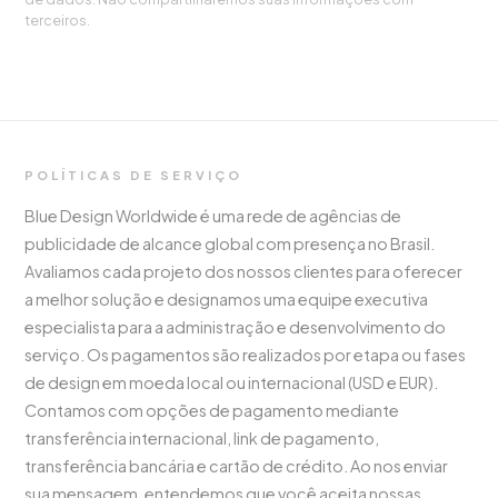
terceiros.
POLÍTICAS DE SERVIÇO
Blue Design Worldwide é uma rede de agências de
publicidade de alcance global com presença no Brasil.
Avaliamos cada projeto dos nossos clientes para oferecer
a melhor solução e designamos uma equipe executiva
especialista para a administração e desenvolvimento do
serviço. Os pagamentos são realizados por etapa ou fases
de design em moeda local ou internacional (USD e EUR).
Contamos com opções de pagamento mediante
transferência internacional, link de pagamento,
transferência bancária e cartão de crédito. Ao nos enviar
sua mensagem, entendemos que você aceita nossas