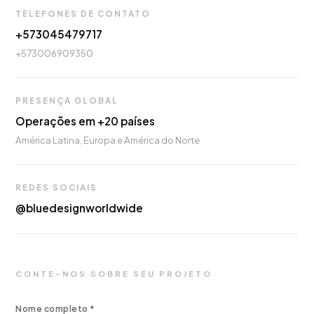
TELEFONES DE CONTATO
+573045479717
+573006909350
PRESENÇA GLOBAL
Operações em +20 países
América Latina, Europa e América do Norte
REDES SOCIAIS
@bluedesignworldwide
CONTE-NOS SOBRE SEU PROJETO
Nome completo *