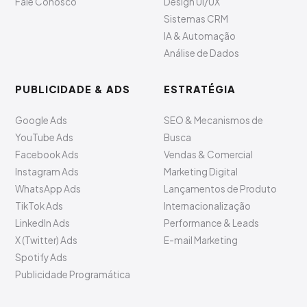
Fale Conosco
Design UI/UX
Sistemas CRM
IA & Automação
Análise de Dados
PUBLICIDADE & ADS
ESTRATÉGIA
Google Ads
SEO & Mecanismos de
YouTube Ads
Busca
Facebook Ads
Vendas & Comercial
Instagram Ads
Marketing Digital
WhatsApp Ads
Lançamentos de Produto
TikTok Ads
Internacionalização
LinkedIn Ads
Performance & Leads
X (Twitter) Ads
E-mail Marketing
Spotify Ads
Publicidade Programática