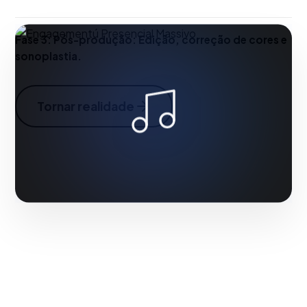
Fase 3:
Pós-produção: Edição, correção de cores e
sonoplastia.
Tornar realidade