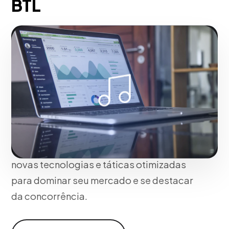
BTL
Na Blue Design Worldwide não usamos
modelos genéricos; Estruturamos a sua
estratégia de produção de eventos e
espetáculos artísticos btl com base na
identidade única da sua marca e no
comportamento dos seus clientes ideais.
Nossa abordagem garante resultados
mensuráveis, perfeita adaptação às
novas tecnologias e táticas otimizadas
para dominar seu mercado e se destacar
da concorrência.