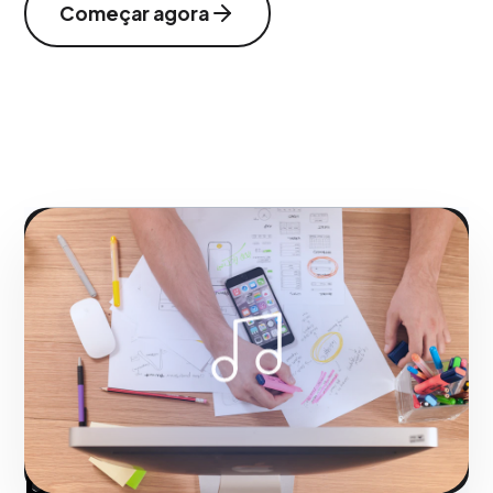
Começar agora
NOSSA METODOLOGIA
Logistica e design de
experiências
presençales inmersivas