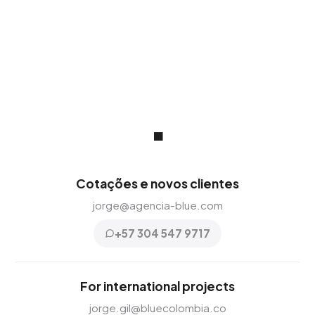
.
Cotações e novos clientes
jorge@agencia-blue.com
+57 304 547 9717
For international projects
jorge.gil@bluecolombia.co