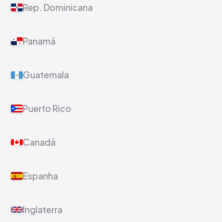
Rep. Dominicana
Panamá
Guatemala
Puerto Rico
Canadá
Espanha
Inglaterra