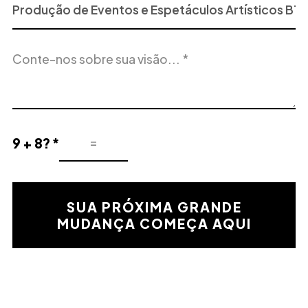
ou
Serviço
Descrição
de
do
Interesse
projeto
9 + 8? *
Resultado
de
la
validación
SUA PRÓXIMA GRANDE
matemática
MUDANÇA COMEÇA AQUI