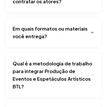
contratar os atores?
Absolutamente. Dentro do nosso serviço BTL
de Produção de Eventos e Espectáculos
Em quais formatos ou materiais
Artísticos gerimos o casting completo,
licenças de localização e talentos
você entrega?
necessários.
Entregamos renderizações em 4K e
adaptações específicas para redes sociais
Qual é a metodologia de trabalho
(9:16 para Reels/TikTok e 16:9 para YouTube ou
TV).
para integrar Produção de
Eventos e Espetáculos Artísticos
BTL?
Trabalhamos em um modelo ágil de immersão.