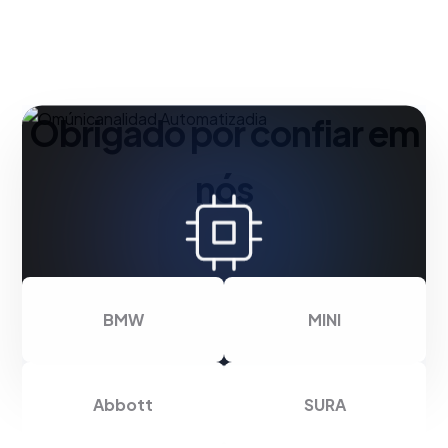
Obrigado por confiar em
nós
BMW
MINI
Abbott
SURA