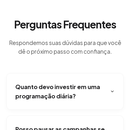
Perguntas Frequentes
Respondemos suas dúvidas para que você
dê o próximo passo com confiança.
Quanto devo investir em uma
programação diária?
O orçamento para publicidade programática
(Display, Banners, Vídeo, Social Ads, Native e
Posso pausar as campanhas se
Stáreaming) varia, mas sempre começamos