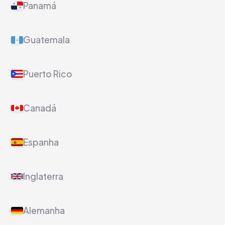
Panamá
Guatemala
Puerto Rico
Canadá
Espanha
Inglaterra
Alemanha