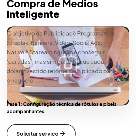
Compra de Medios
Inteligente
O objetivo da Publicidade Programática
(Display, Banners, Vídeo, Social Ads,
Native e Stáreaming) não é conseguir
‘curtidas’, mas sim garantir que cada
dólar investido retorne multiplicado para
o negócio.
Fase 1:
Configuração técnica de rótulos e pixels
acompanhantes.
Solicitar serviço