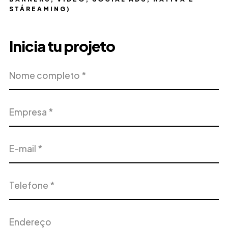
STÁREAMING)
Inicia tu projeto
Nome
Empresa
completo
E-
Telefone
mail
Endereço
Cidade