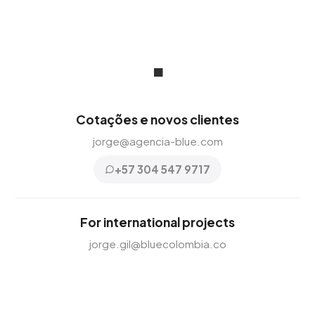
.
Cotações e novos clientes
jorge@agencia-blue.com
+57 304 547 9717
For international projects
jorge.gil@bluecolombia.co