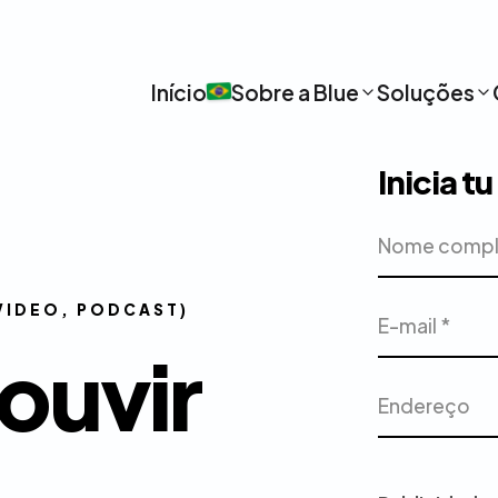
Início
Sobre a Blue
Soluções
Inicia t
Nome
Empresa
completo
E-
Telefone
 VIDEO, PODCAST)
mail
ouvir
Endereço
Cidade
Projeto