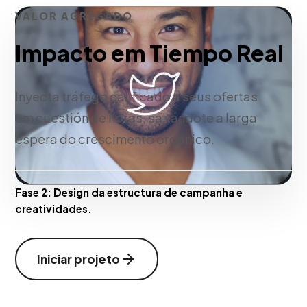
VALOR AGREGADO
Impacto em Tiempo Real
Inyecta tráfego calificado a seus ofertas
em cuestión de horas, saltándote a larga
espera do crescimento orgánico.
Fase 2:
Design da estructura de campanha e
creatividades.
Iniciar projeto