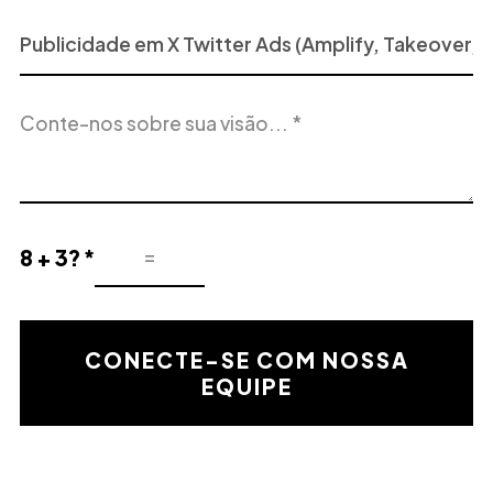
Projeto
ou
Serviço
Descrição
de
do
Interesse
projeto
8 + 3? *
Resultado
de
la
validación
CONECTE-SE COM NOSSA
matemática
EQUIPE