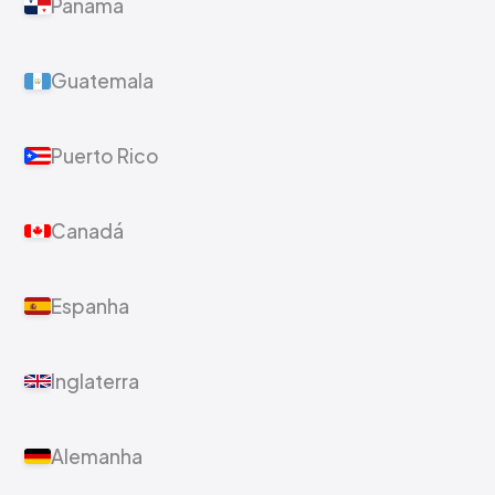
Panamá
Guatemala
Puerto Rico
Canadá
Espanha
Inglaterra
Alemanha