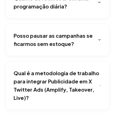
programação diária?
O orçamento para publicidade em X Twitter
Ads (Amplify, Takeover, Live) varia, mas sempre
Posso pausar as campanhas se
começamos com um investimento piloto
conservador para testar as conversões antes
ficarmos sem estoque?
de escalar agressivamente.
Sim. Você tem controle total. Podemos
pausar, acelerar ou girar o foco da publicidade
Qual é a metodologia de trabalho
com apenas um clique do administrador.
para integrar Publicidade em X
Twitter Ads (Amplify, Takeover,
Live)?
Trabalhamos em um modelo ágil de immersão.