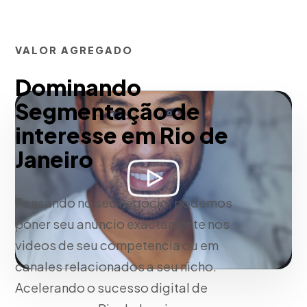
VALOR AGREGADO
Dominando
Segmentação de
interesse em Rio de
Janeiro
Pensando no seu negócio, podemos
poner seu anúncio exactamente nos
videos de seu competencia ou em
canales relacionados a seu nicho.
Acelerando o sucesso digital de