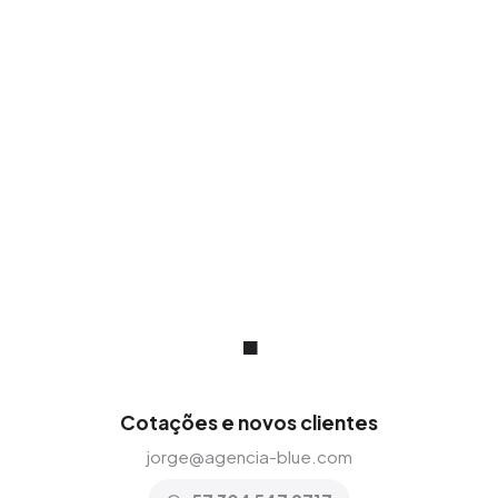
de 20 países, adaptando nossa visão a
qualquer mercado e cultura comercial.
.
Cotações e novos clientes
jorge@agencia-blue.com