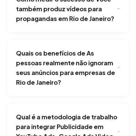
também produz vídeos para
propagandas em Rio de Janeiro?
Em nossa agência, sim. Contamos com um
departamento interno de produção
Quais os benefícios de As
audiovisual que grava, edita e adapta os
formatos especificamente para os requisitos
pessoas realmente não ignoram
técnicos e persuasivos dos YouTube Ads.
seus anúncios para empresas de
Consolidando a liderança digital em Rio de
Rio de Janeiro?
Janeiro.
Em Rio de Janeiro, o segredo está nos
primeiros 5 segundos. Estruturamos ganchos
Qual é a metodologia de trabalho
visuais e promessas fortes no início para
fidelizar um público qualificado e filtrar quem
para integrar Publicidade em
não tem interesse. Acelerando o sucesso