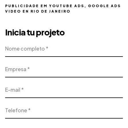
PUBLICIDADE EM YOUTUBE ADS, GOOGLE ADS
VIDEO EN RIO DE JANEIRO
Inicia tu projeto
Nome
Empresa
completo
E-
Telefone
mail
Endereço
Cidade