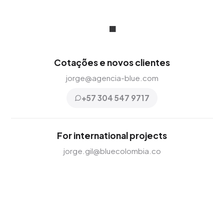
.
Cotações e novos clientes
jorge@agencia-blue.com
+57 304 547 9717
For international projects
jorge.gil@bluecolombia.co