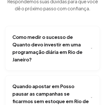
Respondemos suas dúvidas para que você
dê o próximo passo com confiança.
Como medir o sucesso de
Quanto devo investir em uma
programação diária em Rio de
Janeiro?
A partir da nossa experiência, o orçamento
para publicidade em X Twitter Ads (Amplify,
Quando apostar em Posso
Takeover, Live) varia, mas sempre começamos
com um investimento piloto conservador para
pausar as campanhas se
testar as conversões antes de escalar
ficarmos sem estoque em Rio de