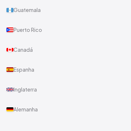
Guatemala
Puerto Rico
Canadá
Espanha
Inglaterra
Alemanha