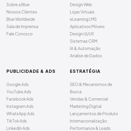
Sobre a Blue
Design Web
Nossos Clientes
Lojas Virtuais
Blue Worldwide
eLearning LMS
Sala de Imprensa
Aplicativos Móveis
Fale Conosco
Design UI/UX
Sistemas CRM
IA & Automação
Análise de Dados
PUBLICIDADE & ADS
ESTRATÉGIA
Google Ads
SEO & Mecanismos de
YouTube Ads
Busca
Facebook Ads
Vendas & Comercial
Instagram Ads
Marketing Digital
WhatsApp Ads
Lançamentos de Produto
TikTok Ads
Internacionalização
LinkedIn Ads
Performance & Leads