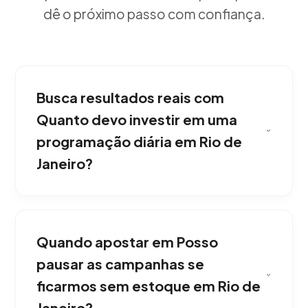
dê o próximo passo com confiança.
Busca resultados reais com
Quanto devo investir em uma
programação diária em Rio de
Janeiro?
Trabalhando junto com você, o orçamento
para publicidade no Waze Ads (Pines, Nears,
Quando apostar em Posso
Pesquisa) varia, mas sempre começamos com
um investimento piloto conservador para
pausar as campanhas se
testar as conversões antes de escalar
ficarmos sem estoque em Rio de
agressivamente. Gerando uma presença de
Janeiro?