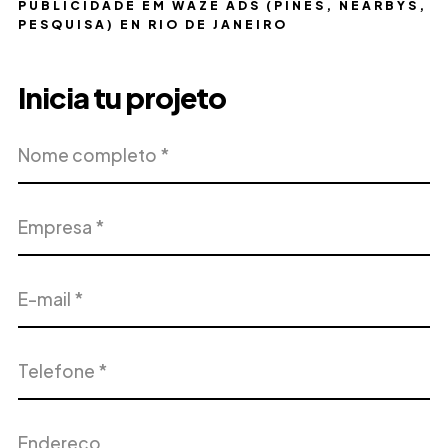
PUBLICIDADE EM WAZE ADS (PINES, NEARBYS,
PESQUISA) EN RIO DE JANEIRO
Inicia tu projeto
Nome
Empresa
completo
E-
Telefone
mail
Endereço
Cidade