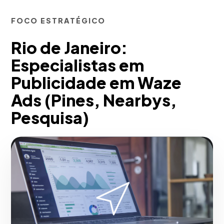
FOCO ESTRATÉGICO
Rio de Janeiro:
Especialistas em
Publicidade em Waze
Ads (Pines, Nearbys,
Pesquisa)
Com a nossa metodologia, impactemos
o consumidor em movimento através da
segmentação hiperlocal.
Implementamos formatos de Sponsored
Pin, takeovers de semáforos e buscas de