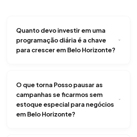
Quanto devo investir em uma
programação diária é a chave
para crescer em Belo Horizonte?
A partir da nossa experiência, o orçamento
para anúncios do Vimeo (pre-roll, mid-roll)
O que torna Posso pausar as
varia, mas sempre começamos com um
investimento piloto conservador para testar
campanhas se ficarmos sem
as conversões antes de escalar
estoque especial para negócios
agressivamente. Construindo autoridade de
em Belo Horizonte?
marca no mercado de Belo Horizonte.
Trabalhando junto com você, sim. Você tem