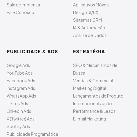
Sala de Imprensa
Aplicativos Móveis
Fale Conosco
Design UI/UX
Sistemas CRM
IA & Automação
Análise de Dados
PUBLICIDADE & ADS
ESTRATÉGIA
Google Ads
SEO & Mecanismos de
YouTube Ads
Busca
Facebook Ads
Vendas & Comercial
Instagram Ads
Marketing Digital
WhatsApp Ads
Lançamentos de Produto
TikTok Ads
Internacionalização
LinkedIn Ads
Performance & Leads
X (Twitter) Ads
E-mail Marketing
Spotify Ads
Publicidade Programática