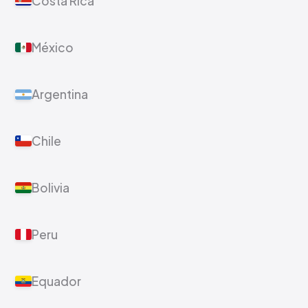
Costa Rica
México
Argentina
Chile
Bolivia
Peru
Equador