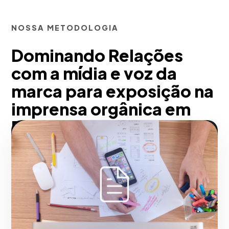
NOSSA METODOLOGIA
Dominando Relações
com a mídia e voz da
marca para exposição na
imprensa orgânica em
Rio de Janeiro
Trabalhando junto com você,
publicidade que educa é que convence.
Através de alianças com a imprensa
escrita e portais digitais premium,
posicionamos os atributos complexos