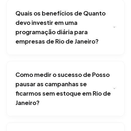
Quais os benefícios de Quanto
devo investir em uma
programação diária para
empresas de Rio de Janeiro?
Em Rio de Janeiro, o orçamento para
publicidade em mídia impressa e digital varia,
Como medir o sucesso de Posso
mas sempre começamos com um
investimento piloto conservador para testar
pausar as campanhas se
as conversões antes de escalar
ficarmos sem estoque em Rio de
agressivamente. Com resultados reais para o
Janeiro?
mercado de Rio de Janeiro.
Em nossa agência, sim. Você tem controle
total. Podemos pausar, acelerar ou girar o