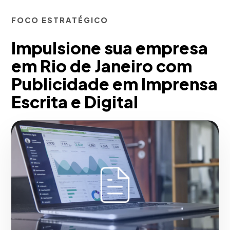
FOCO ESTRATÉGICO
Impulsione sua empresa
em Rio de Janeiro com
Publicidade em Imprensa
Escrita e Digital
A partir da nossa experiência,
desenvolvemos artigos patrocinados
(Advertorials) e formatos publicitários
em mídias de alta circulação.
Camuflamos a mensagem comercial
como tom jornalístico ou estilo de vida
midiático (Brand Voice), superando as