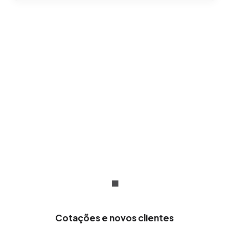
Absolutamente. Implementamos estratégias
de alto impacto para marcas líderes em mais
de 20 países, adaptando nossa visão a
qualquer mercado e cultura comercial.
.
Cotações e novos clientes