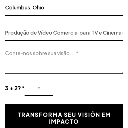
Projeto
ou
Serviço
Descrição
de
do
Interesse
projeto
3 + 2? *
Resultado
de
la
validación
TRANSFORMA SEU VISIÓN EM
matemática
IMPACTO