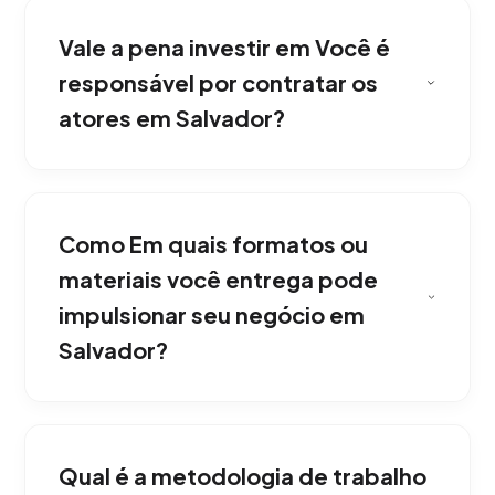
Vale a pena investir em Você é
responsável por contratar os
atores em Salvador?
Em Salvador, absolutamente. Dentro do
nosso serviço de Produção de Vídeo
Como Em quais formatos ou
Comercial para TV e Cinema gerenciamos o
casting completo, licenças de locação e
materiais você entrega pode
talentos necessários. Com resultados reais
impulsionar seu negócio em
para o mercado de Salvador.
Salvador?
Entregamos renderizações em 4K e
adaptações específicas para redes sociais
Qual é a metodologia de trabalho
(9:16 para Reels/TikTok e 16:9 para YouTube ou