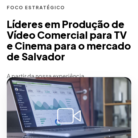
FOCO ESTRATÉGICO
Líderes em Produção de
Vídeo Comercial para TV
e Cinema para o mercado
de Salvador
A partir da nossa experiência,
executamos filmes publicitários de alto
calibre operacional. Coordenamos o
elenco de atores, locações premium,
efeitos especiais (VFX) e equipamentos
técnicos de cinema (Arri/RED) para
alcançar uma estética impecável que