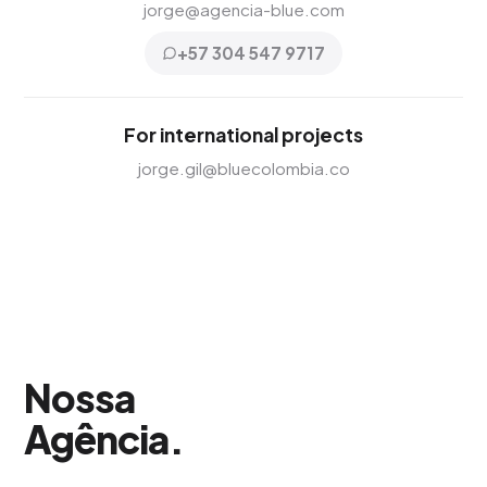
jorge@agencia-blue.com
+57 304 547 9717
For international projects
jorge.gil@bluecolombia.co
Nossa
Agência
.