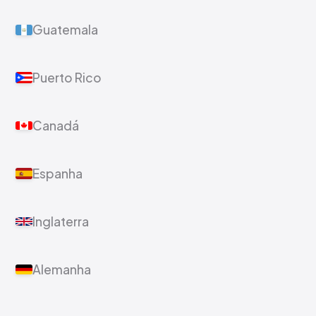
Guatemala
Puerto Rico
Canadá
Espanha
Inglaterra
Alemanha