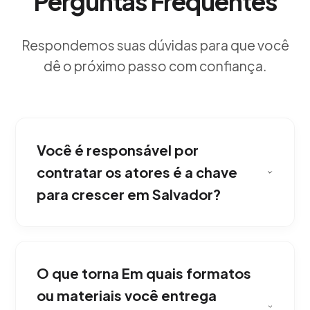
Perguntas Frequentes
Respondemos suas dúvidas para que você
dê o próximo passo com confiança.
Você é responsável por
contratar os atores é a chave
para crescer em Salvador?
Trabalhando junto com você, absolutamente.
Dentro do nosso serviço BTL de Produção de
O que torna Em quais formatos
Eventos e Espectáculos Artísticos gerimos o
casting completo, licenças de localização e
ou materiais você entrega