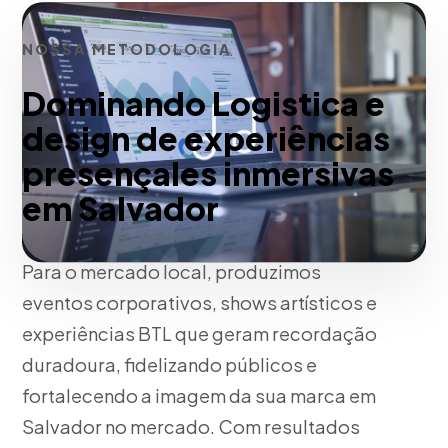
NOSSA METODOLOGIA
Dominando Logistica e
design de experiências
presençales inmersivas
em Salvador
Para o mercado local, produzimos
eventos corporativos, shows artísticos e
experiências BTL que geram recordação
duradoura, fidelizando públicos e
fortalecendo a imagem da sua marca em
Salvador no mercado. Com resultados