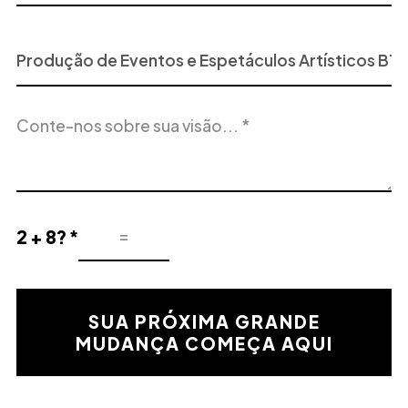
Projeto
ou
Serviço
Descrição
de
do
Interesse
projeto
2 + 8? *
Resultado
de
la
validación
SUA PRÓXIMA GRANDE
matemática
MUDANÇA COMEÇA AQUI