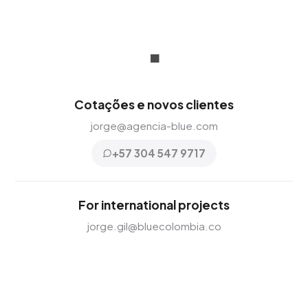
.
Cotações e novos clientes
jorge@agencia-blue.com
+57 304 547 9717
For international projects
jorge.gil@bluecolombia.co