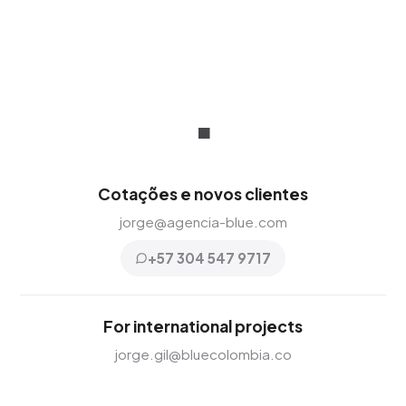
.
Cotações e novos clientes
jorge@agencia-blue.com
+57 304 547 9717
For international projects
jorge.gil@bluecolombia.co