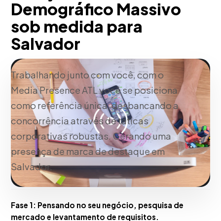
Demográfico Massivo
sob medida para
Salvador
Trabalhando junto com você, com o
Media Presence ATL você se posiciona
como referência única, desbancando a
concorrência através de táticas
corporativas robustas. Gerando uma
presença de marca de destaque em
Salvador.
Fase 1:
Pensando no seu negócio, pesquisa de
mercado e levantamento de requisitos.