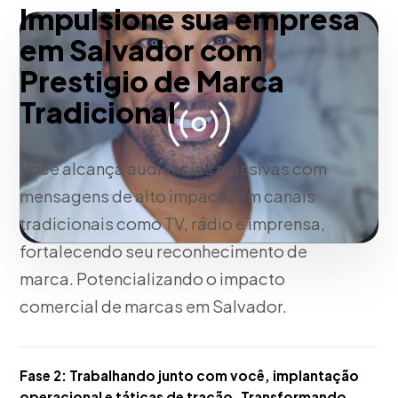
Impulsione sua empresa
em Salvador com
Prestigio de Marca
Tradicional
Você alcança audiências massivas com
mensagens de alto impacto em canais
tradicionais como TV, rádio e imprensa,
fortalecendo seu reconhecimento de
marca. Potencializando o impacto
comercial de marcas em Salvador.
Fase 2:
Trabalhando junto com você, implantação
operacional e táticas de tração. Transformando