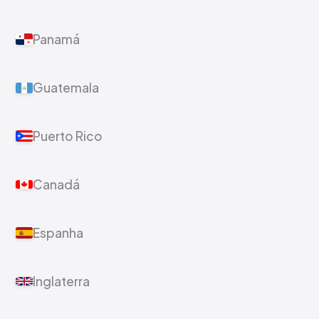
Panamá
Guatemala
Puerto Rico
Canadá
Espanha
Inglaterra