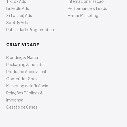
YouTube Ads
Busca
Facebook Ads
Vendas & Comercial
Instagram Ads
Marketing Digital
WhatsApp Ads
Lançamentos de Produto
TikTok Ads
Internacionalização
LinkedIn Ads
Performance & Leads
X (Twitter) Ads
E-mail Marketing
Spotify Ads
Publicidade Programática
CRIATIVIDADE
Branding & Marca
Packaging & Industrial
Produção Audiovisual
Conteúdos Social
Marketing de Influência
Relações Públicas &