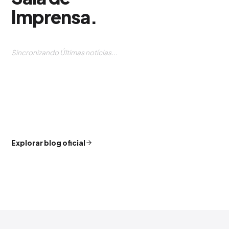
Imprensa
.
The Ultimate Guide to Community Management:
Building and Engaging with Your Online Tribe
9 AGO. 2026
Navegando el Panorama Cambiante de los
Medios de Comunicación
9 AGO. 2026
El Futuro de la Publicidad: Desbloqueando el
Potencial del Advergaming y la Publicidad
Programática
6 AGO. 2026
Explorar blog oficial