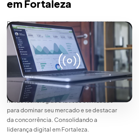
em Fortaleza
Em Fortaleza, na Blue Design Worldwide
não usamos modelos genéricos;
Estruturamos sua estratégia de presença
na mídia com base na identidade única de
sua marca em Fortaleza e no
comportamento de seus clientes ideais.
Nossa abordagem garante resultados
mensuráveis, perfeita adaptação às
novas tecnologias e táticas otimizadas
para dominar seu mercado e se destacar
da concorrência. Consolidando a
liderança digital em Fortaleza.