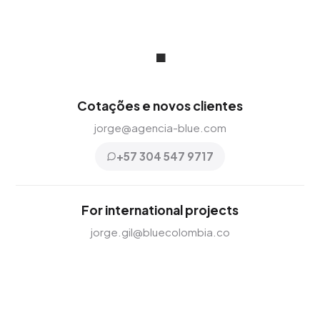
.
Cotações e novos clientes
jorge@agencia-blue.com
+57 304 547 9717
For international projects
jorge.gil@bluecolombia.co