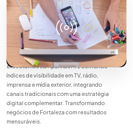
de publicidade em
massa para máxima
cobertura de público
dentro de Fortaleza
Para o mercado local, planejamos e
executamos campanhas ATL com altos
índices de visibilidade em TV, rádio,
imprensa e mídia exterior, integrando
canais tradicionais com uma estratégia
digital complementar. Transformando
negócios de Fortaleza com resultados
mensuráveis.