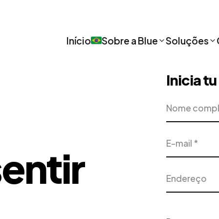
Início
Sobre a Blue
Soluções
Inicia t
Nome
Empresa
completo
E-
Telefone
entir
mail
Endereço
Cidade
Projeto