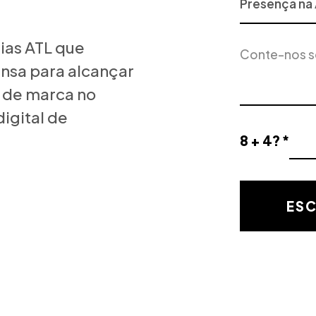
ou
Serviço
Descrição
ias ATL que
de
do
Interesse
ensa para alcançar
projeto
 de marca no
igital de
8 + 4? *
Resultado
de
la
validación
ESC
matemática