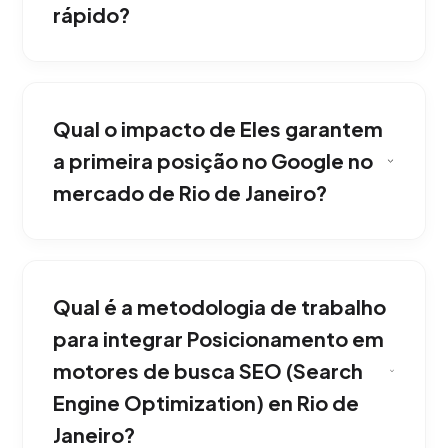
rápido?
Com a nossa metodologia, sEO é uma
estratégia de médio e longo prazo. Os
Qual o impacto de Eles garantem
primeiros resultados de indexação e melhoria
de classificação são vistos entre os meses 3 e
a primeira posição no Google no
6, mas o tráfego gerado é exponencial e
mercado de Rio de Janeiro?
duradouro. Transformando negócios de Rio
de Janeiro com resultados mensuráveis.
Nenhuma agência séria pode garantir a
posição número 1 devido ao algoritmo
Qual é a metodologia de trabalho
dinâmico do Google. Garantimos a aplicação
das melhores práticas que historicamente
para integrar Posicionamento em
aparecem na primeira página. Maximizando o
motores de busca SEO (Search
retorno sobre investimento em Rio de Janeiro.
Engine Optimization) en Rio de
Janeiro?