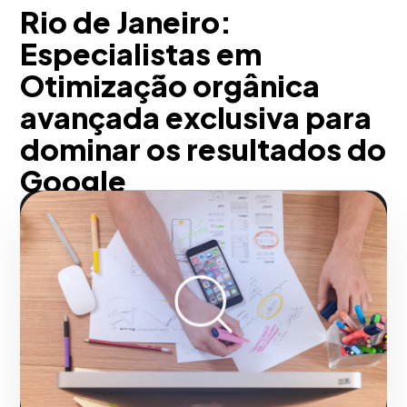
Rio de Janeiro:
Especialistas em
Otimização orgânica
avançada exclusiva para
dominar os resultados do
Google
Em Rio de Janeiro, convertemos tráfego
orgânico em clientes reais. Não
buscamos apenas a primeira página do
Google, estruturamos funis de conteúdo
onde cada visita atraída pelo SEO
transacional se alinha diretamente com