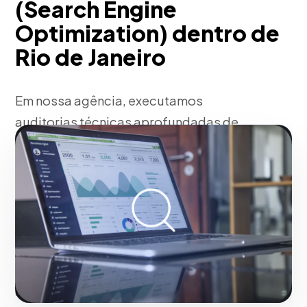
(Search Engine
Optimization) dentro de
Rio de Janeiro
Em nossa agência, executamos
auditorias técnicas aprofundadas de
SEO, resolvendo problemas de
rastreamento, canibalização de
palavras-chave e Core Web Vitals.
Desenvolvemos estratégias de
linkbuilding de autoridade e clusters de
conteúdo semântico para dominar SERPs
e capturar a intenção de pesquisa exata
do seu nicho. Transformando negócios