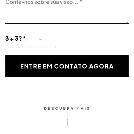
do
Interesse
projeto
3 + 3? *
Resultado
de
la
validación
ENTRE EM CONTATO AGORA
matemática
DESCUBRA MAIS