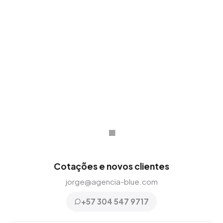
qualquer mercado e cultura comercial.
.
Cotações e novos clientes
jorge@agencia-blue.com
+57 304 547 9717