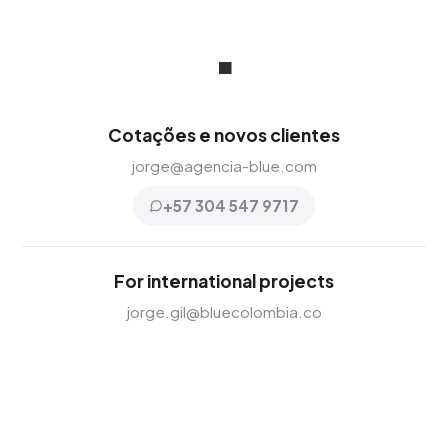
.
Cotações e novos clientes
jorge@agencia-blue.com
+57 304 547 9717
For international projects
jorge.gil@bluecolombia.co