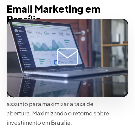
Email Marketing em
Brasília
Em Brasília, desenvolvemos fluxos de
automação de e-mail com higiene
avançada de banco de dados para
garantir máxima entregabilidade e evitar
caixas de spam. Personalizamos o
conteúdo usando tags dinâmicas e
implementamos testes A/B nas linhas de
assunto para maximizar a taxa de
abertura. Maximizando o retorno sobre
investimento em Brasília.