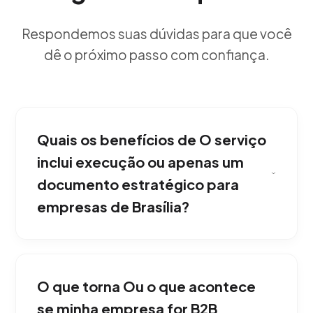
Respondemos suas dúvidas para que você
dê o próximo passo com confiança.
Quais os benefícios de O serviço
inclui execução ou apenas um
documento estratégico para
empresas de Brasília?
Em Brasília, somos uma agência operacional
360. Não apenas desenvolvemos uma
O que torna Ou o que acontece
estratégia de Email Marketing, mas também
mobilizamos nossa equipe de especialistas
se minha empresa for B2B