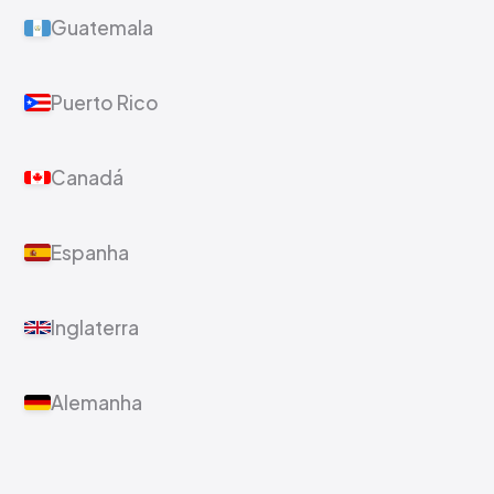
Guatemala
Puerto Rico
Canadá
Espanha
Inglaterra
Alemanha