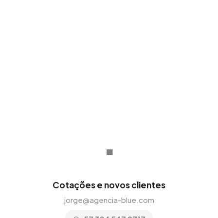
de 20 países, adaptando nossa visão a
qualquer mercado e cultura comercial.
.
Cotações e novos clientes
jorge@agencia-blue.com