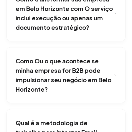
em Belo Horizonte com O serviço
inclui execução ou apenas um
documento estratégico?
Em nossa agência, somos uma agência
operacional 360. Não apenas desenvolvemos
Como Ou o que acontece se
uma estratégia de Email Marketing, mas
também mobilizamos nossa equipe de
minha empresa for B2B pode
especialistas para executá-la e mensurá-la.
impulsionar seu negócio em Belo
Maximizando o retorno sobre investimento em
Horizonte?
Belo Horizonte.
Em Belo Horizonte, perfeito. Somos
especialistas em funis B2B de ciclo longo,
Qual é a metodologia de
estruturando táticas de nutrição corporativa
que convencem a gestão e os conselhos de