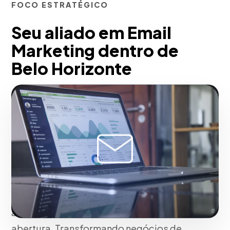
FOCO ESTRATÉGICO
Seu aliado em Email
Marketing dentro de
Belo Horizonte
Em nossa agência, desenvolvemos fluxos
de automação de e-mail com higiene
avançada de banco de dados para
garantir máxima entregabilidade e evitar
caixas de spam. Personalizamos o
conteúdo usando tags dinâmicas e
implementamos testes A/B nas linhas de
assunto para maximizar a taxa de
abertura. Transformando negócios de