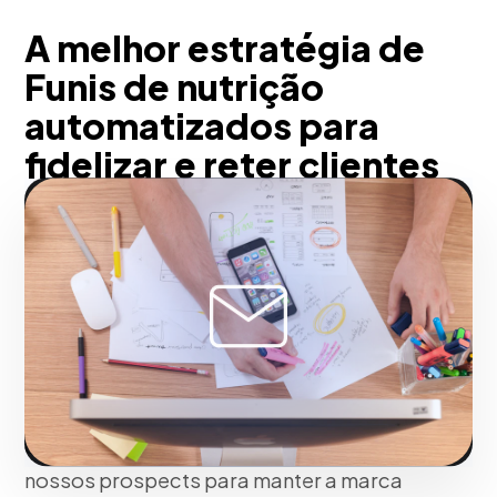
A melhor estratégia de
Funis de nutrição
automatizados para
fidelizar e reter clientes
em Belo Horizonte
Em Belo Horizonte, transformamos seu
banco de dados inativo em um ativo
altamente rentável. Através de funis de
nutrição de leads, carrinhos
abandonados e sequências de
onboarding de produtos, educamos
nossos prospects para manter a marca