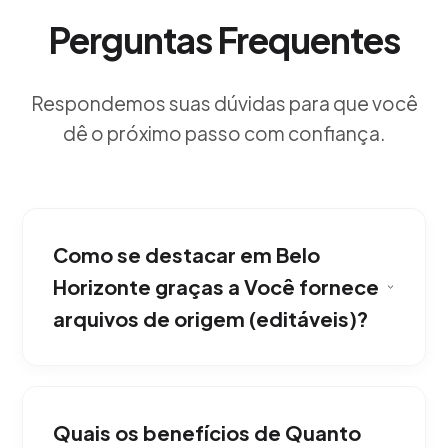
Perguntas Frequentes
Respondemos suas dúvidas para que você
dê o próximo passo com confiança.
Como se destacar em Belo
Horizonte graças a Você fornece
arquivos de origem (editáveis)?
Sim. Após a conclusão do projeto de Design
Gráfico Publicitário e Peças Gráficas,
Quais os benefícios de Quanto
entregamos todo o pacote gráfico com seus