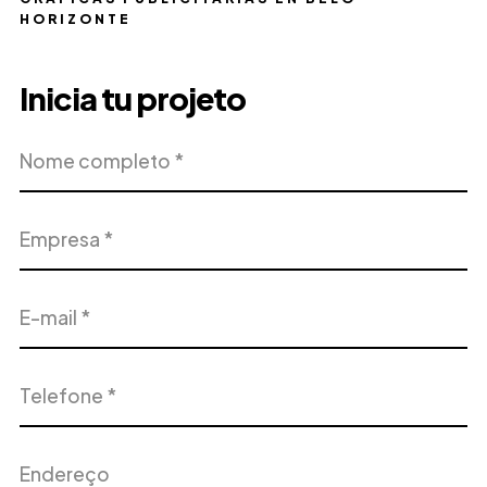
HORIZONTE
Inicia tu projeto
Nome
Empresa
completo
E-
Telefone
mail
Endereço
Cidade