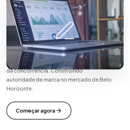
gráficas com base na identidade única de
sua marca em Belo Horizonte e no
comportamento de seus clientes ideais.
Nossa abordagem garante resultados
mensuráveis, perfeita adaptação às
novas tecnologias e táticas otimizadas
para dominar seu mercado e se destacar
da concorrência. Construindo
autoridade de marca no mercado de Belo
Horizonte.
Começar agora