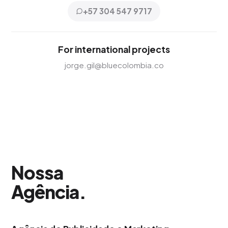
+57 304 547 9717
For international projects
jorge.gil@bluecolombia.co
Nossa
Agência
.