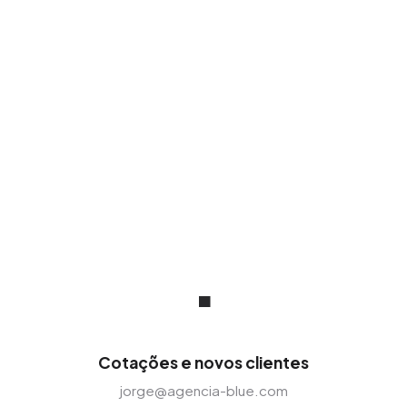
de alto impacto para marcas líderes em mais
de 20 países, adaptando nossa visão a
qualquer mercado e cultura comercial.
.
Cotações e novos clientes
jorge@agencia-blue.com