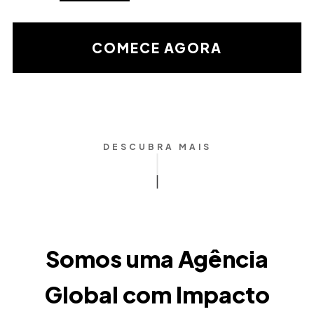
de
la
validación
COMECE AGORA
matemática
DESCUBRA MAIS
Somos uma Agência
Global com Impacto