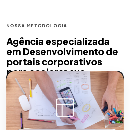
NOSSA METODOLOGIA
Agência especializada
em Desenvolvimento de
portais corporativos
para acelerar sua
presença digital para
Belo Horizonte
Trabalhando junto com você,
construímos ecossistemas digitais
focados em conversas B2B e B2C. Além