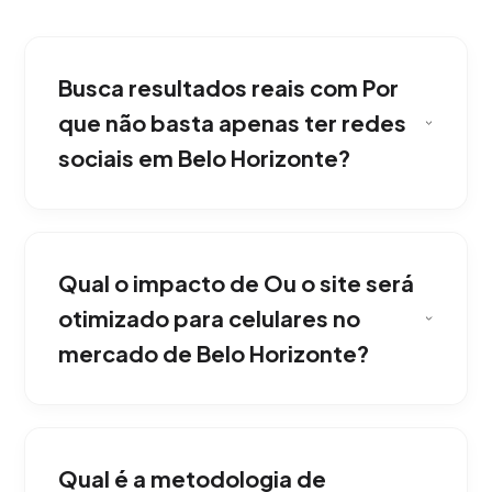
Busca resultados reais com Por
que não basta apenas ter redes
sociais em Belo Horizonte?
Em Belo Horizonte, as redes sociais são
alugadas; Seu site é seu próprio patrimônio.
Qual o impacto de Ou o site será
No seu site você controla a mensagem, a
conversa e retém os dados dos seus clientes
otimizado para celulares no
sem depender de algoritmos de terceiros.
mercado de Belo Horizonte?
Acelerando o sucesso digital de empresas em
Belo Horizonte.
Em nossa agência, absolutamente.
Desenvolvemos sob a abordagem Mobile-
Qual é a metodologia de
First, garantindo que sua página tenha uma