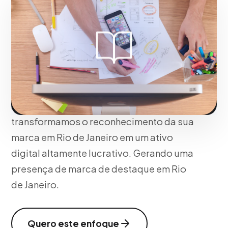
Em Rio de Janeiro, desenvolvemos
ecossistemas educacionais que
envolvem os alunos e facilitam a
monetização de produtos de informação
ou treinamento corporativo. Com
integrações automatizadas, métricas de
acompanhamento e um design intuitivo,
transformamos o reconhecimento da sua
marca em Rio de Janeiro em um ativo
digital altamente lucrativo. Gerando uma
presença de marca de destaque em Rio
de Janeiro.
Quero este enfoque