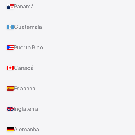
Panamá
Guatemala
Puerto Rico
Canadá
Espanha
Inglaterra
Alemanha