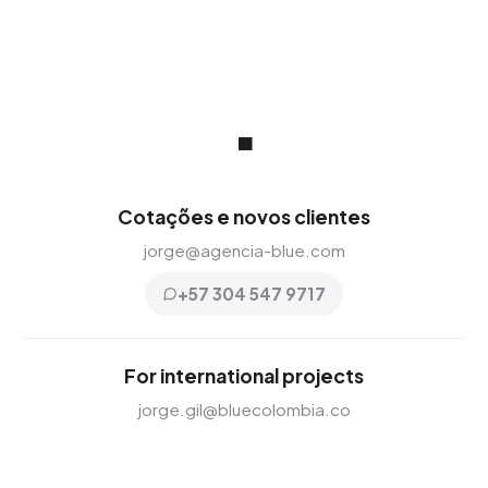
.
Cotações e novos clientes
jorge@agencia-blue.com
+57 304 547 9717
For international projects
jorge.gil@bluecolombia.co