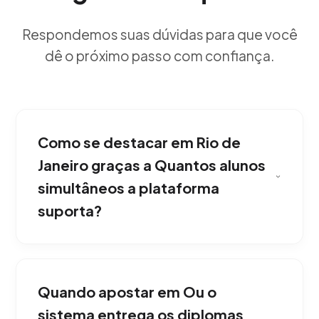
Respondemos suas dúvidas para que você
dê o próximo passo com confiança.
Como se destacar em Rio de
Janeiro graças a Quantos alunos
simultâneos a plataforma
suporta?
Em nossa agência, nossas novas arquiteturas
são dimensionadas dinamicamente. Podemos
Quando apostar em Ou o
configurar servidores dedicados que
suportam de 100 a 50.000 usuários
sistema entrega os diplomas