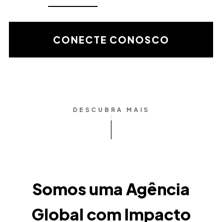
de
la
validación
CONECTE CONOSCO
matemática
DESCUBRA MAIS
Somos uma Agência
Global com Impacto