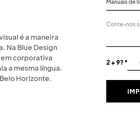
ou
Serviço
Descrição
de
do
Interesse
projeto
visual é a maneira
a. Na Blue Design
gem corporativa
2 + 9? *
Resultado
la a mesma língua.
de
 Belo Horizonte.
la
validación
IM
matemática