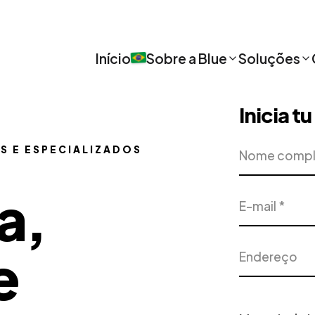
Início
Sobre a Blue
Soluções
Inicia t
Nome
Empresa
S E ESPECIALIZADOS
completo
a,
E-
Telefone
mail
Endereço
Cidade
e
Projeto