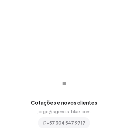
de 20 países, adaptando nossa visão a
qualquer mercado e cultura comercial.
.
Cotações e novos clientes
jorge@agencia-blue.com
+57 304 547 9717