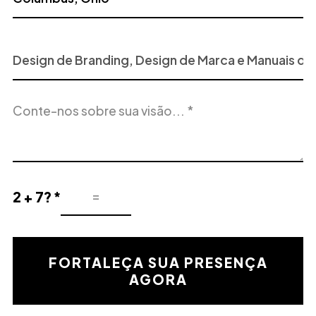
Projeto
ou
Serviço
Descrição
de
do
Interesse
projeto
2 + 7? *
Resultado
de
la
validación
FORTALEÇA SUA PRESENÇA
matemática
AGORA