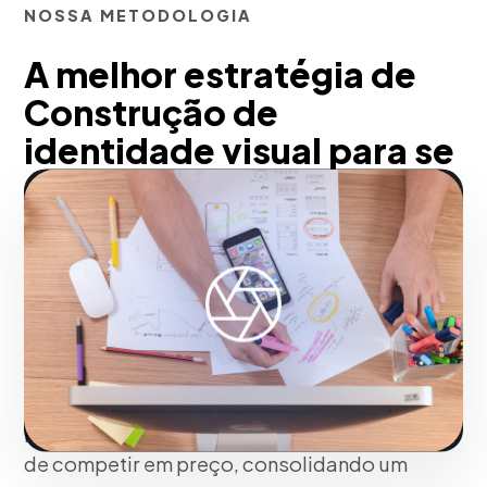
NOSSA METODOLOGIA
A melhor estratégia de
Construção de
identidade visual para se
diferenciar em mercados
saturados em Salvador
Com a nossa metodologia, uma
identidade forte é uma ferramenta de
negócios mais lucrativa no longo prazo.
Elevamos a percepção de valor do seu
produto ou serviço para que você deixe
de competir em preço, consolidando um