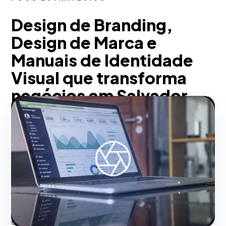
Design de Branding,
Design de Marca e
Manuais de Identidade
Visual que transforma
negócios em Salvador
Em nossa agência, estruturamos o DNA
corporativo através de uma metodologia
profunda de arquétipos, nomenclatura
estratégica e psicologia das cores.
Desenvolvemos logotipos vetoriais e
ecossistemas visuais memoráveis ​​que
diferenciam agressivamente sua marca