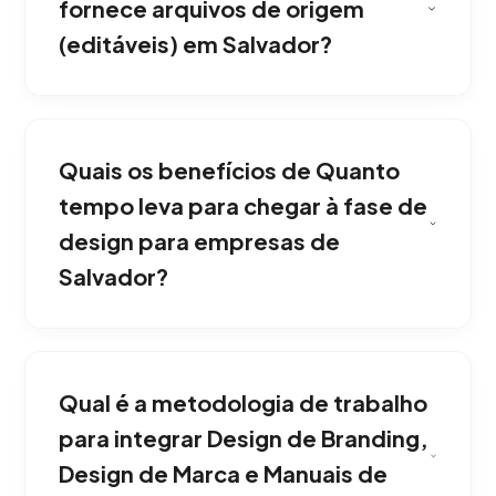
fornece arquivos de origem
(editáveis) em Salvador?
Em Salvador, sim. Ao final do projeto de
Branding Design, Brand Design e Manuais de
Quais os benefícios de Quanto
Imagem Corporativa, entregamos todo o
pacote gráfico com seus arquivos editáveis ​​
tempo leva para chegar à fase de
(AI, PSD, PDF) para sua total propriedade
design para empresas de
intelectual. Transformando negócios de
Salvador?
Salvador com resultados mensuráveis.
Normalmente, a primeira rodada de propostas
é entregue em até 10 dias úteis. Trabalhamos
Qual é a metodologia de trabalho
iterativamente até atingirmos a visão exata
que você projeta. Tudo isso voltado para o
para integrar Design de Branding,
crescimento da sua empresa em Salvador.
Design de Marca e Manuais de