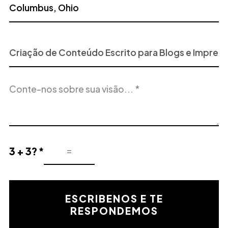
Projeto
ou
Serviço
Descrição
de
do
Interesse
projeto
3 + 3? *
Resultado
de
la
validación
ESCRIBENOS E TE
matemática
RESPONDEMOS