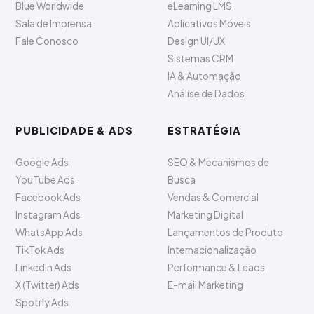
Blue Worldwide
eLearning LMS
Sala de Imprensa
Aplicativos Móveis
Fale Conosco
Design UI/UX
Sistemas CRM
IA & Automação
Análise de Dados
PUBLICIDADE & ADS
ESTRATÉGIA
Google Ads
SEO & Mecanismos de
YouTube Ads
Busca
Facebook Ads
Vendas & Comercial
Instagram Ads
Marketing Digital
WhatsApp Ads
Lançamentos de Produto
TikTok Ads
Internacionalização
LinkedIn Ads
Performance & Leads
X (Twitter) Ads
E-mail Marketing
Spotify Ads