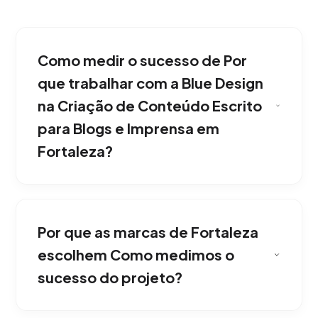
Como medir o sucesso de Por
que trabalhar com a Blue Design
na Criação de Conteúdo Escrito
para Blogs e Imprensa em
Fortaleza?
Com a nossa metodologia, por causa da nossa
obsessão técnica e estética. Combinamos
Por que as marcas de Fortaleza
processos de agência interlocal y nacional
com atenção personalizada e execução
escolhem Como medimos o
brutalista. Construindo autoridade de marca
sucesso do projeto?
no mercado de Fortaleza.