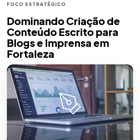
FOCO ESTRATÉGICO
Dominando Criação de
Conteúdo Escrito para
Blogs e Imprensa em
Fortaleza
Em nossa agência, desenvolvemos
redação corporativa persuasiva
(Copywriting) e artigos estruturados
utilizando metodologias de Inbound e
SEO de cauda longa (palavras-chave de
cauda longa). Otimizamos a legibilidade,
a estrutura H1/H2 e a densidade lexical