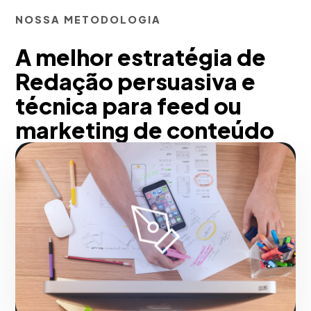
NOSSA METODOLOGIA
A melhor estratégia de
Redação persuasiva e
técnica para feed ou
marketing de conteúdo
em Fortaleza
A partir da nossa experiência, educamos
seu cliente potencial para comprar mais
rápido. Forneça informações técnicas
detalhadas por meio de blogs ou
publicitários para consolidar sua
empresa em Fortaleza como especialista