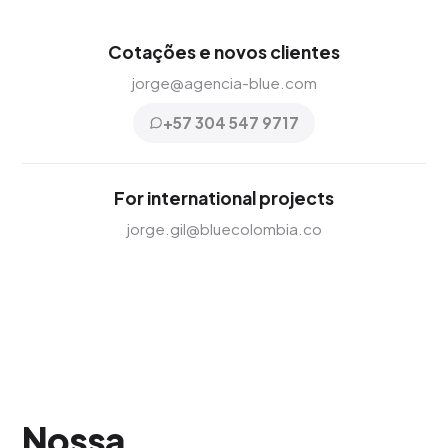
Cotações e novos clientes
jorge@agencia-blue.com
+57 304 547 9717
For international projects
jorge.gil@bluecolombia.co
Nossa