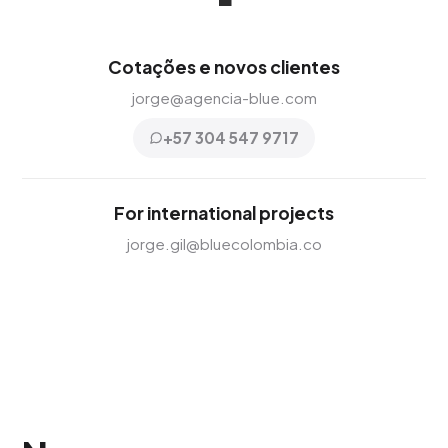
Cotações e novos clientes
jorge@agencia-blue.com
+57 304 547 9717
For international projects
jorge.gil@bluecolombia.co