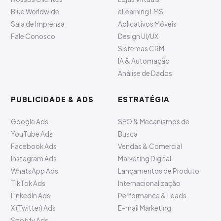
Blue Worldwide
eLearning LMS
Sala de Imprensa
Aplicativos Móveis
Fale Conosco
Design UI/UX
Sistemas CRM
IA & Automação
Análise de Dados
PUBLICIDADE & ADS
ESTRATÉGIA
Google Ads
SEO & Mecanismos de
YouTube Ads
Busca
Facebook Ads
Vendas & Comercial
Instagram Ads
Marketing Digital
WhatsApp Ads
Lançamentos de Produto
TikTok Ads
Internacionalização
LinkedIn Ads
Performance & Leads
X (Twitter) Ads
E-mail Marketing
Spotify Ads