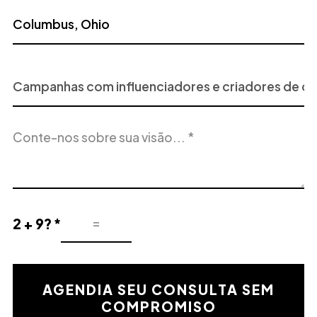
Projeto
ou
Serviço
Descrição
de
do
Interesse
projeto
2 + 9? *
Resultado
de
la
validación
AGENDIA SEU CONSULTA SEM
matemática
COMPROMISO