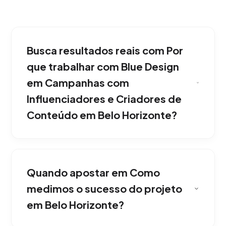
Busca resultados reais com Por
que trabalhar com Blue Design
em Campanhas com
Influenciadores e Criadores de
Conteúdo em Belo Horizonte?
A partir da nossa experiência, por causa da
nossa obsessão técnica e estética.
Quando apostar em Como
Combinamos processos de agência interlocal
y nacional com atenção personalizada e
medimos o sucesso do projeto
execução brutalista. Uma sólida vantagem
em Belo Horizonte?
competitiva para seu negócio em Belo