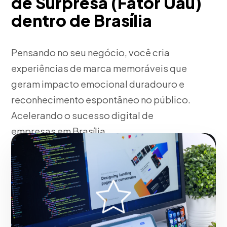
de Surpresa (Fator Uau)
dentro de Brasília
Pensando no seu negócio, você cria
experiências de marca memoráveis que
geram impacto emocional duradouro e
reconhecimento espontâneo no público.
Acelerando o sucesso digital de
empresas em Brasília.
Fase 2:
Trabalhando junto com você, implantação
operacional e táticas de tração. Com resultados
reais para o mercado de Brasília.