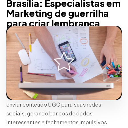
Brasília: Especialistas em
Marketing de guerrilha
para criar lembrança
direta do público
Pensando no seu negócio, quebramos a
barreira do ceticismo digital através da
interação física. Essas experiências de
alto impacto desencadeiam a
amplificação orgânica viral (Word-of-
Mouth), incentivando os consumidores a
enviar conteúdo UGC para suas redes
sociais, gerando bancos de dados
interessantes e fechamentos impulsivos