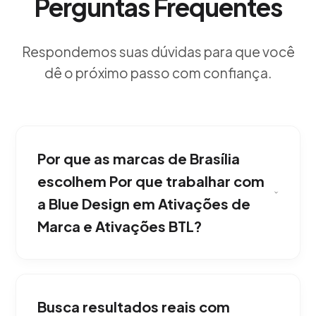
Perguntas Frequentes
Respondemos suas dúvidas para que você
dê o próximo passo com confiança.
Por que as marcas de Brasília
escolhem Por que trabalhar com
a Blue Design em Ativações de
Marca e Ativações BTL?
Por causa da nossa obsessão técnica e
estética. Combinamos processos de agência
Busca resultados reais com
interlocal y nacional com atenção