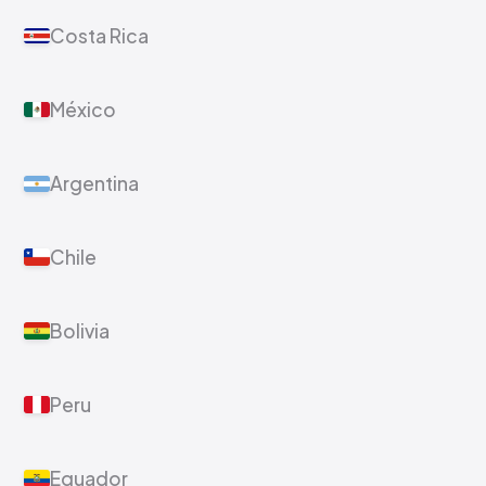
Costa Rica
México
Argentina
Chile
Bolivia
Peru
Equador