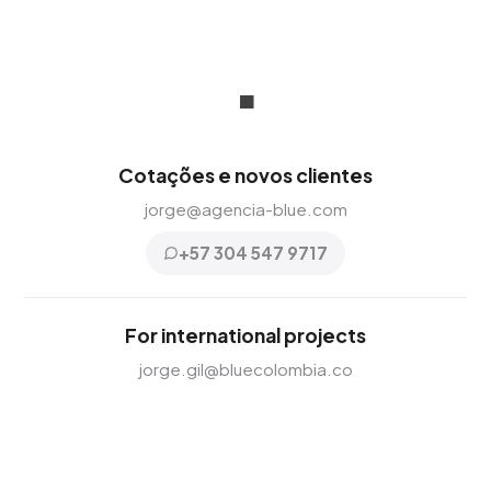
.
Cotações e novos clientes
jorge@agencia-blue.com
+57 304 547 9717
For international projects
jorge.gil@bluecolombia.co