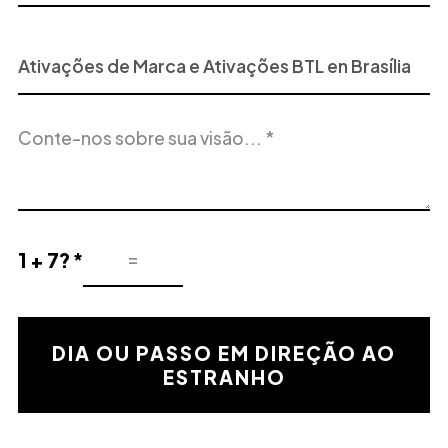
Projeto
ou
Serviço
Descrição
de
do
Interesse
projeto
1 + 7? *
Resultado
de
la
validación
DIA OU PASSO EM DIREÇÃO AO
matemática
ESTRANHO